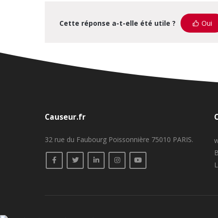
Cette réponse a-t-elle été utile ?
Oui
Causeur.fr
32 rue du Faubourg Poissonnière 75010 PARIS.
w
B
L