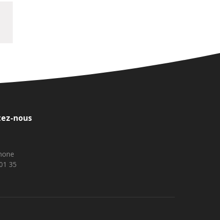
tez-nous
phone
 01 35