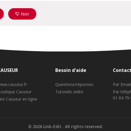
Non
CAUSEUR
Besoin d'aide
Contac
ww.causeur.fr
Questions/réponses
Par Email
outique Causeur
Tutoriels vidéo
Par télé
01 84 79
ire Causeur en ligne
©
2026
Link-Edit . All rights reserved.